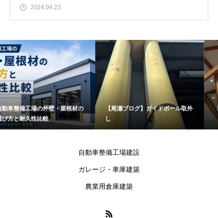
2024.04.23
壁・屋根材の
【尾瀬ブログ】ガイドポール取外
【尾瀬ブログ】役所
し
自動車整備工場建設
ガレージ・車庫建築
農業用倉庫建築